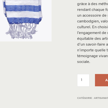
grâce à des métho
rendant chaque fo
un accessoire de 
cambodgien, valori
culturel. En chois
l’engagement de 
équitable des arti
d’un savoir-faire 
n’importe quelle 
témoignage vivant
sociale.
A
CATÉGORIE :
ARTISANA