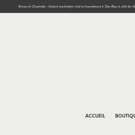
Krama du Cambodge - foulard cambodgien tissé artisanalement à Siem Reap à côté des te
ACCUEIL
BOUTIQ