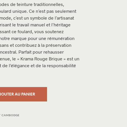
des de teinture traditionnelles,
I
D
ulard unique. Ce n’est pas seulement
E
mode, c’est un symbole de l’artisanat
.
sant le travail manuel et l’héritage
issant ce foulard, vous soutenez
notre marque pour une rémunération
sans et contribuez à la préservation
ancestral. Parfait pour rehausser
tenue, le « Krama Rouge Brique » est un
 de l’élégance et de la responsabilité
JOUTER AU PANIER
T CAMBODGE