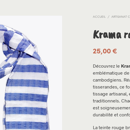
ACCUEIL
/
ARTISANAT
Krama r
25,00
€
Découvrez le
Kra
emblématique de n
cambodgiens. Réal
tisserandes, ce fo
tissage artisanal,
traditionnels. Cha
est soigneusement
durabilité et confo
La teinte rouge b