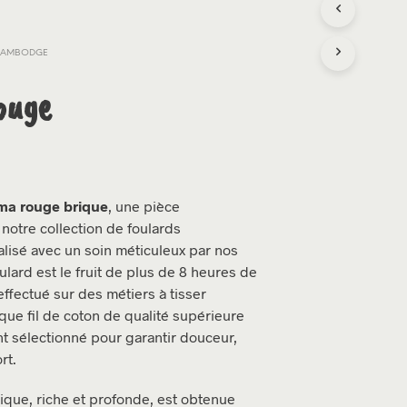
 CAMBODGE
ouge
V
O
T
ma rouge brique
, une pièce
R
otre collection de foulards
E
P
isé avec un soin méticuleux par nos
A
ulard est le fruit de plus de 8 heures de
N
 effectué sur des métiers à tisser
I
que fil de coton de qualité supérieure
E
R
 sélectionné pour garantir douceur,
E
rt.
S
T
rique, riche et profonde, est obtenue
V