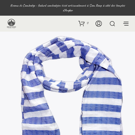
Krama du Cambodge - foulard cambodgien tissé artisanalement à Siem Reap à côté des temples
d'Angkor
0